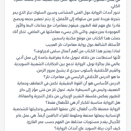
الكلي.
تدور أحداث الرواية حول الفتى المشاغب وسيئ السلوك نيلز الذي يمر
بتجربة فريدة تغير من سلوكه إلى الأفضل، إذ يتم تصغير حجمه ويصبح
قادرا على فهم لغة الطيور، فيقوم بمغامرات مع جماعات البط والأوز
الموجودة بمزرعتهم. والتي كان يسيء معاملتها في الماضي. تذكر أنك
حملت هذا الكتاب من موقع مكتبة ياسمين
الأسئلة الشائعة حول رواية مغامرات نلز العجيب
لماذا يعتبر هذا الكتاب من أهم أعمال سلمى لاجرلوف؟
لأنها استطاعت من خلاله تحويل مادة جغرافية جامدة إلى عمل أدبي
عالمي فاز بجائزة نوبل. الرواية تدمج بين الحكايات الشعبية السويدية
والقيم الأخلاقية بأسلوب سردي لا يشيخ بمرور الزمن.
ما هو الدرس الأخلاقي الرئيسي في مغامرات نلز؟
الدرس الأساسي هو أن القوة الحقيقية تكمن في التعاطف وحماية
الضعيف وليس في السيطرة عليه. تحول نلز من فتى مؤذٍ إلى حامٍ
للطيور يعكس فلسفة التغيير الإيجابي من خلال التجربة والمعاناة.
هل الرواية مناسبة للكبار أم هي للأطفال فقط؟
الرواية مصنفة كأدب أطفال، لكن عمقها الفلسفي وتحليلها للشخصية
الإنسانية يجعلها ممتعة وملهمة للقراء البالغين أيضاً. هي عمل عابر
للأجيال يقدم مستويات مختلفة من الفهم حسب عمر القارئ.
كيف أثرت بيئة السويد على أحداث الرواية؟