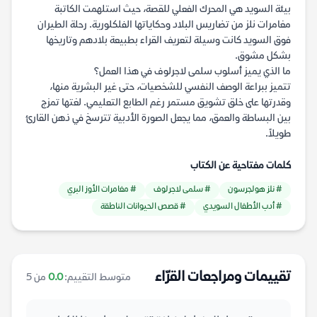
بيئة السويد هي المحرك الفعلي للقصة، حيث استلهمت الكاتبة
مغامرات نلز من تضاريس البلاد وحكاياتها الفلكلورية. رحلة الطيران
فوق السويد كانت وسيلة لتعريف القراء بطبيعة بلادهم وتاريخها
بشكل مشوق.
ما الذي يميز أسلوب سلمى لاجرلوف في هذا العمل؟
تتميز ببراعة الوصف النفسي للشخصيات، حتى غير البشرية منها،
وقدرتها على خلق تشويق مستمر رغم الطابع التعليمي. لغتها تمزج
بين البساطة والعمق، مما يجعل الصورة الأدبية تترسخ في ذهن القارئ
طويلاً.
كلمات مفتاحية عن الكتاب
# نلز هولجرسون
# سلمى لاجرلوف
# مغامرات الأوز البري
# أدب الأطفال السويدي
# قصص الحيوانات الناطقة
تقييمات ومراجعات القرّاء
متوسط التقييم:
0.0
من 5