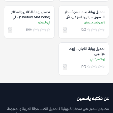
تحميل رواية بينما تنمو أشجار
تحميل رواية الظلال والعظام
الليمون – زلفى ياسر درويش
(Shadow And Bone) – لي
باردوغو
زلفى ياسر درويش
لي باردوغو
(0.0)
(0.0)
تحميل رواية الكيان – إريك
فراتيني
إريك فراتيني
(0.0)
عن مكتبة ياسمين
مكتبة ياسمين هي منصة إلكترونية لـ تحميل الكتب مجانا العربية والمترجمة