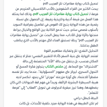
تحميل كتاب رواية مغامرات نلز العجيب pdf
يبحث الكثير من القراء الشغوفين بالأدب الكلاسيكي المترجم عن
فرصة لـ
تحميل كتاب رواية مغامرات نلز العجيب pdf
، وذلك لما يمثله
هذا العمل من قيمة أدبية وتاريخية رفيعة. إن الحصول على نسخة
رقمية من هذه الرواية يتيح لك الغوص في تفاصيل جغرافية السويد
بأسلوب قصصي ساحر، حيث تدمج الكاتبة بين الواقع والخيال ببراعة
منحتها جائزة نوبل للآداب، مما يجعل البحث عن "تحميل رواية مغامرات
نلز العجيب pdf" رحلة تستحق العناء لكل مهتم بالأدب الذي يخاطب
الطفل بداخلنا.
التحليل النقدي: نلز وتفكيك مفاهيم القوة
تعتمد الرواية على بنية السفر كأداة للتغيير النفسي؛ فنلز لا ينتقل عبر
المكان فحسب، بل ينتقل من حالة "الأنا" المتضخمة إلى حالة
"الاشتراك" مع الجماعة. إن
ملخص الكتاب
يتجاوز فكرة المسخ أو
التحول السحري، ليركز على مفهوم "المسؤولية". عندما يجد نلز نفسه
مضطراً للاعتماد على أوزة مزرعته "مورتن" لكي ينجو، تنكسر لديه
هيبة السيطرة البشرية الزائفة، ويبدأ في فهم لغة الحيوانات التي كان
يضطهدها، وهنا تبرز عبقرية لاجرلوف في تحويل "العقاب" إلى "فرصة
للتعلم".
البيئة كبطل درامي
لم تكن الطبيعة في هذه الرواية مجرد خلفية للأحداث، بل كانت