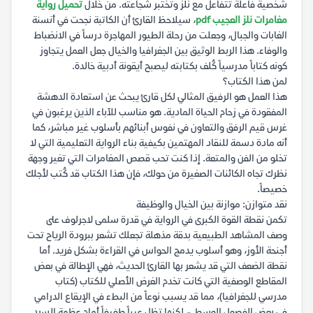
شخصية فاعلة تتفاعل مع نلز وتختبر شجاعته. من خلال
تحميل رواية
مغامرات نلز العجيب pdf
، سيلاحظ القارئ أن الكاتبة نجحت في أنسنة
الغابات والجبال، وجعلت من رحلة الطيور المهاجرة درساً في الانضباط
والوفاء. هذا الربط الوثيق بين الجغرافيا والخيال جعل العمل يتجاوز
كونه كتاباً مدرسياً كُلف بكتابته ليصبح أيقونة أدبية خالدة.
لمن هذا الكتاب؟
هذا العمل هو الرفيق المثالي لكل قارئ يبحث عن استعادة الدهشة
المفقودة في زحام الحياة المادية. هو مناسب للآباء الذين يرغبون في
غرس قيم الرفق والتعاون في نفوس أبنائهم بأسلوب غير مباشر، كما
أنه مادة دسمة للنقاد المهتمين بكيفية بناء الرواية التعليمية التي لا
تخلو من الفن والمتعة. إذا كنت تحب قصص المغامرات التي تغير وجهة
نظرك تجاه الكائنات الصغيرة من حولك، فإن هذا الكتاب قد كُتب لأجلك
خصيصاً.
نقد متوازن: موازنة بين الخيال والوظيفة
تكمن نقطة القوة الكبرى في الرواية في قدرة سلمى لاجرلوف على
وصف المشاهد الطبيعية بدقة مذهلة تجعلك تشعر ببرودة الرياح تحت
أجنحة الأوز، وهو أسلوب يدمج الحواس في القراءة بشكل فريد. أما
نقطة الضعف التي قد يشعر بها القارئ الحديث، فهي الإطالة في بعض
المقاطع الوصفية التي كانت تخدم الغرض الأصلي للكتاب (كتاب
مدرسي للجغرافيا)، مما قد يسبب نوعاً من البطء في الإيقاع الدرامي
في بعض الفصول الوسطى، لكنها تظل عيباً طفيفاً أمام عظمة السرد