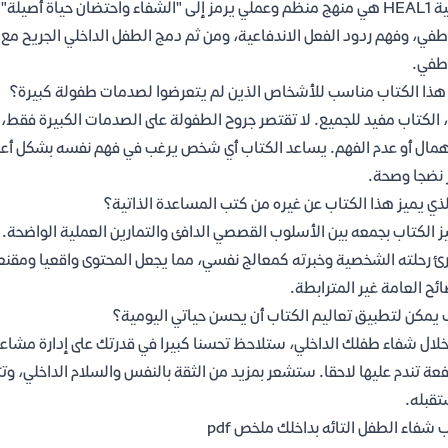
عملية HEAL1 هي منهج منظم وعملي يرمز إلى "الشفاء واحتضان حياة أصي
طفي، وفهم ردود الفعل الاندفاعية، ومن ثم دمج الطفل الداخلي الجريح مع 
طفي.
ذا الكتاب مناسب للأشخاص الذين لم يتعرضوا لصدمات طفولة كبيرة؟
 الكتاب مفيد للجميع. لا تقتصر جروح الطفولة على الصدمات الكبيرة فقط،
همال أو عدم الفهم. يساعد الكتاب أي شخص يرغب في فهم نفسه بشكل أعم
 نضجا وصحة.
لذي يميز هذا الكتاب عن غيره من كتب المساعدة الذاتية؟
ز الكتاب بجمعه بين الأسلوب القصصي الدافئ والتمارين العملية الواضحة.
ائح العامة غير المترابطة.
يمكن لتطبيق تعاليم الكتاب أن يحسن حياتي اليومية؟
لال شفاء طفلك الداخلي، ستلاحظ تحسنا كبيرا في قدرتك على إدارة مشاع
عة تندم عليها لاحقا. ستشعر بمزيد من الثقة بالنفس والسلام الداخلي، و
قبله.
 شفاء الطفل التائه بداخلك ملخص pdf