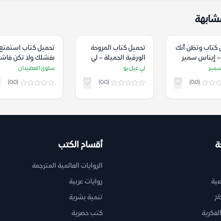
شابهة
 كتاب وتظن أنك
تحميل كتاب المروحة
تحميل كتاب استمتع
– إيناس سمير
الورقية الجميلة – لي
بفشلك ولا تكن فاشلا
غيل يو
– سلوى العضيدان
سمير
لي غيل يو
سلوى العضيدان
(0.0)
(0.0)
(0.0)
ة
أقسام الكتب
الروايات العالمية المترجمة
ية
روايات عربية
ام
تنمية بشرية
لفكرية
كتب حصرية