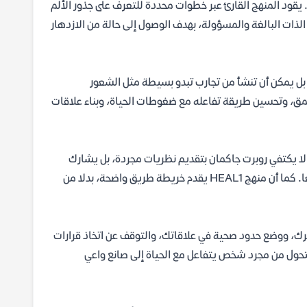
لة". يقود المنهج القارئ عبر خطوات محددة للتعرف على جذور الألم
الذات البالغة والمسؤولة، بهدف الوصول إلى حالة من الازدهار
 بل يمكن أن تنشأ من تجارب تبدو بسيطة مثل الشعور
ق، وتحسين طريقة تفاعله مع ضغوطات الحياة، وبناء علاقات
 لا يكتفي روبرت جاكمان بتقديم نظريات مجردة، بل يشارك
القارئ رحلته الشخصية وخبرته كمعالج نفسي، مما يجعل المحتوى واقعيا ومقنعا. كما أن منهج HEAL1 يقدم خريطة طريق واضحة، بدلا من
رك، ووضع حدود صحية في علاقاتك، والتوقف عن اتخاذ قرارات
تتحول من مجرد شخص يتفاعل مع الحياة إلى صانع واعي