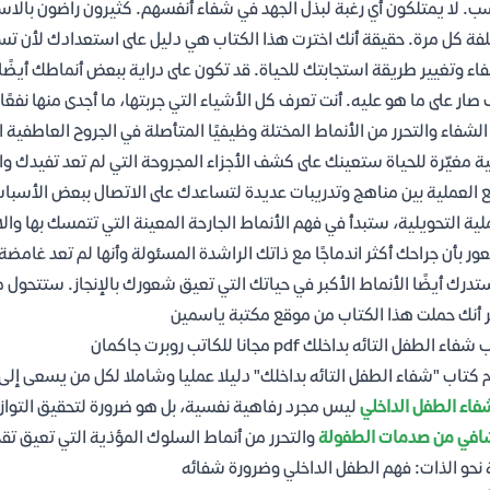
. لا يمتلكون أي رغبة لبذل الجهد في شفاء أنفسهم. كثيرون راضون بالاستجاب
فة كل مرة. حقيقة أنك اخترت هذا الكتاب هي دليل على استعدادك لأن تسم
اء وتغيير طريقة استجابتك للحياة. قد تكون على دراية ببعض أنماطك أيضًا
صار على ما هو عليه. أنت تعرف كل الأشياء التي جربتها، ما أجدى منها نفعً
ة مغيّرة للحياة ستعينك على كشف الأجزاء المجروحة التي لم تعد تفيدك 
 العملية بين مناهج وتدريبات عديدة لتساعدك على الاتصال ببعض الأسباب 
لية التحويلية، ستبدأ في فهم الأنماط الجارحة المعينة التي تتمسك بها وا
ور بأن جراحك أكثر اندماجًا مع ذاتك الراشدة المسئولة وأنها لم تعد غامضة
تدرك أيضًا الأنماط الأكبر في حياتك التي تعيق شعورك بالإنجاز. ستتحول م
 أنك حملت هذا الكتاب من موقع مكتبة ياسمين
اء الطفل التائه بداخلك pdf مجانا للكاتب روبرت جاكمان
 كتاب "شفاء الطفل التائه بداخلك" دليلا عمليا وشاملا لكل من يسعى إ
فاء الطفل الداخلي
ليس مجرد رفاهية نفسية، بل هو ضرورة لتحقيق التوازن
افي من صدمات الطفولة
والتحرر من أنماط السلوك المؤذية التي تعيق تقد
 نحو الذات: فهم الطفل الداخلي وضرورة شفائه