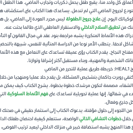
عماق كل واحد منا، يقبع طفل يحمل ذكريات وتجارب الماضي. هذا الطفل الد
دع لجروح الماضي التي لم تندمل. يساعدك هذا الكتاب على استكشاف هذا ا
كياتك اليوم. إن
علاج جروح الطفولة
ليس مجرد العودة إلى الماضي، بل هو 
نك من
تحقيق السلام الداخلي
والاستقرار العاطفي الذي طالما بحثت عنه.
دراك هذه الأنماط المتكررة يشبه مراجعة بنود عقد في مجال القانون أو الت
اكل لاحقا. يتطلب الأمر نوعا من الدراسة المتأنية للنفس، شبيهة بالتحض
فتاح النجاح. يقدم الكتاب رؤى عميقة تساعدك على التعامل مع هذه الأنماط
اتك الشخصية والمهنية، وبناء مستقبل أكثر إشراقا وتوازنا.
لتحرر من الماضي
الشفاء، مصممة لتكون مرشدك خطوة بخطوة. يشرح الكتاب كيف يمكن من خلا
دء في شفائها. إنها عملية تحويلية تساعدك على
فهم الأنماط السلوكية
التي
 جذري وفعال.
 من اللجوء إلى حلول مؤقتة، يدعوك الكتاب إلى استثمار حقيقي في صحتك ا
 خلال
خطوات التشافي الذاتي
الواضحة، ستتعلم كيفية احتضان طفلك الداخلي
ع هذا المنهج يشبه استضافة خبير في منزلك الداخلي ليعيد ترتيب الفوض