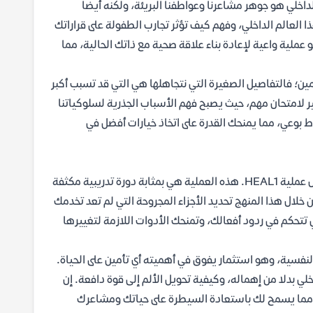
اخلي هو جوهر مشاعرنا وعواطفنا البريئة، ولكنه أيضا
لعالم الداخلي، وفهم كيف تؤثر تجارب الطفولة على قراراتك
عملية واعية لإعادة بناء علاقة صحية مع ذاتك الحالية، مما
أمين؛ فالتفاصيل الصغيرة التي نتجاهلها هي التي قد تسبب أكبر
ير لامتحان مهم، حيث يصبح فهم الأسباب الجذرية لسلوكياتنا
 بوعي، مما يمنحك القدرة على اتخاذ خيارات أفضل في
لا يكتفي روبرت جاكمان بتشخيص المشكلة، بل يقدم حلا عمليا ومنهجيا من خلال عملية HEAL1. هذه العملية هي بمثابة دورة تدريبية مكثفة
ل هذا المنهج تحديد الأجزاء المجروحة التي لم تعد تخدمك
 تتحكم في ردود أفعالك، وتمنحك الأدوات اللازمة لتغييرها
لنفسية، وهو استثمار يفوق في أهميته أي تأمين على الحياة.
 بدلا من إهماله، وكيفية تحويل الألم إلى قوة دافعة. إن
ى، مما يسمح لك باستعادة السيطرة على حياتك ومشاعرك