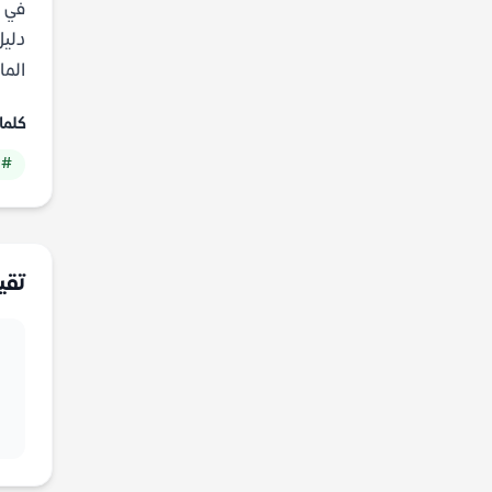
في ا
دليل
الماض
كلما
# 
تقي