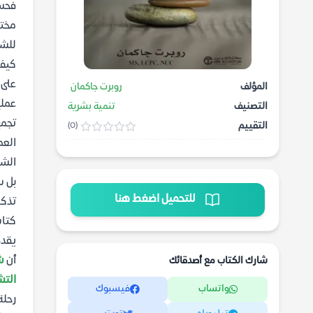
فحسب
مختل
للشف
كيف 
المؤلف
روبرت جاكمان
عملي
التصنيف
تنمية بشرية
تجمع
التقييم
(0)
العم
الشع
بل س
للتحميل اضغط هنا
تذكر
كتاب شف
يقدم
أن
ش
شارك الكتاب مع أصدقائك
التش
واتساب
فيسبوك
رحلة