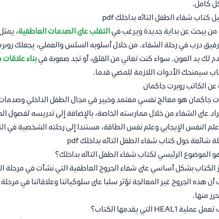
ل كامل.
ل كتاب شفاء الطفل التائه بداخلك pdf
من يبحث عن بداية جديدة ويرغب في
التغلب على الصدمات العاطفية
، يمثل
فيق درب في رحلة الشفاء. من خلال أسلوبه السلس والعملي، يجعلك روبرت
م لك يد العون. سواء كنت تعاني من القلق، أو تجد صعوبة في
بناء علاقات 
اب سيمنحك الأدوات اللازمة للمضي قدما.
 عن الكاتب روبرت جاكمان
ت جاكمان هو معالج نفسي معتمد وخبير في مجال الطفل الداخلي وصدمات 
راد على الشفاء من خلال ممارسته الخاصة، بالإضافة إلى تدريسه لفصول ا
علم النفس الإيجابي وعلم نفس الطاقة، مستندا إلى رحلته الشخصية في ال
ة شائعة حول كتاب شفاء الطفل التائه بداخلك pdf
و الموضوع الرئيسي لكتاب شفاء الطفل التائه بداخلك؟
 الكتاب بشكل أساسي على شفاء الجروح العاطفية التي نشأت في مرحلة الطف
أن هذه الجروح غير المعالجة تؤثر سلبا على سلوكياتنا وعلاقاتنا في مرحلة 
حرر منها.
عملية HEAL1 التي يقدمها الكتاب؟