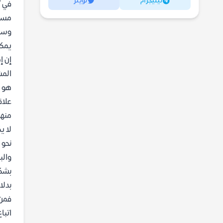
تيليجرام
تويتر
في أ
مستو
وسلو
يمك
إن إ
المش
هو م
علاق
منهج HEAL1: خريطة طريق عملية ل
نحو 
والب
بشكل
بدلا
فمن
اتبا