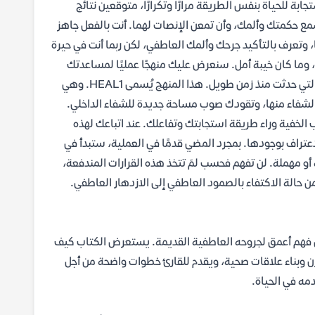
ة للحياة بنفس الطريقة مرارًا وتكرارًا، متوقعين نتائج
ع حكمتك وألمك، وأن تمعن الإنصات لهما. أنت بالفعل جاهز
، وتعرف بالتأكيد جرحك وألمك العاطفي، لكن ربما أنت في حيرة
ا، وما كان خيبة أمل. سنعرض عليك منهجًا عمليًا لمساعدتك
على الشفاء والتحرر من الأنماط المختلة وظيفيًا المتأصلة في الجروح العاطفية التي حدثت منذ زمن طويل. هذا المنهج يُسمى HEAL1. وهي
والشفاء منها، وتقودك صوب مساحة جديدة للشفاء الداخلي.
الخفية وراء طريقة استجابتك وتفاعلك. عند اتباعك لهذه
لاعتراف بوجودها. بمجرد المضي قدمًا في العملية، ستبدأ في
 أو مهملة. لن تفهم فحسب لمَ تتخذ هذه القرارات المندفعة،
ن حالة الاكتفاء بالصمود العاطفي إلى الازدهار العاطفي.
لى فهم أعمق لجروحه العاطفية القديمة. يستعرض الكتاب كيف
 وبناء علاقات صحية، ويقدم للقارئ خطوات واضحة من أجل
مه في الحياة.