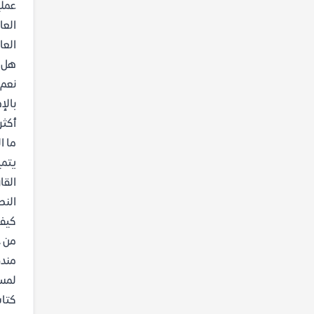
العا
العا
هل ه
نعم،
بالإ
أكثر
ما ا
يتمي
النص
كيف 
من خ
مندف
لمست
كتاب