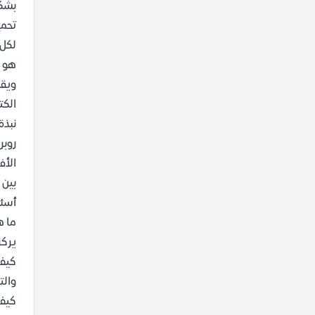
بشك
تحمي
لكل 
هو ر
ويقد
الكت
نبذة
روبر
الأف
بين 
أسئل
ما ه
يركز
كيف 
والت
كيف تعمل 