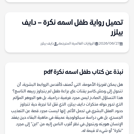
تحميل رواية طفل اسمه نكرة – دايف
بيلزر
2026/06/27
الروايات العالمية المترجمة
دايف بيلزر
نبذة عن كتاب طفل اسمه نكرة pdf
هل يمكن لغريزة الأمومة، التي تُصنف كأقدس الروابط البشرية، أن
تتحول إلى وحش كاسر يقتات على براءة طفل لم يتجاوز ربيعه التاسع؟
هذا التساؤل الصادم ليس مجرد فرضية درامية، بل هو الجوهر المؤلم
الذي تدور حوله مذكرات دايف بيلزر، الذي نقل لنا تجربة حية تتجاوز
حدود العقل البشري في تحمل الألم. إنها ليست مجرد قصة عن التعذيب
الجسدي، بل هي دراسة سيكولوجية عميقة في ماهية البقاء حين يفقد
الإنسان هويته ويتحول في نظر أقرب الناس إليه من "ابن" إلى مجرد
"نكرة" أو شيء لا قيمة له.