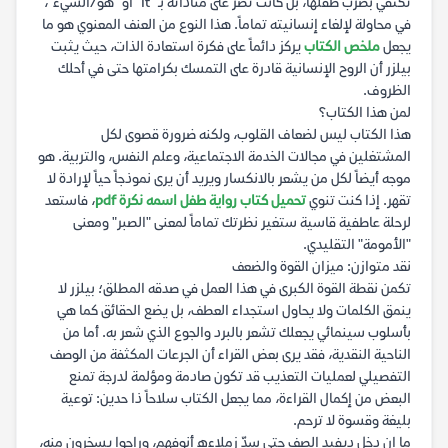
تكتفي بضرب طفلها، بل كانت تصر على مناداته بـ "It" أو "هو/الشيء"،
في محاولة لإلغاء إنسانيته تماماً. هذا النوع من العنف المعنوي هو ما
يجعل
ملخص الكتاب
يركز دائماً على فكرة استعادة الذات، حيث يثبت
بيلزر أن الروح الإنسانية قادرة على التمسك بكرامتها حتى في أحلك
الظروف.
لمن هذا الكتاب؟
هذا الكتاب ليس لضعاف القلوب، ولكنه ضرورة قصوى لكل
المشتغلين في مجالات الخدمة الاجتماعية، وعلم النفس، والتربية. هو
موجه أيضاً لكل من يشعر بالانكسار ويريد أن يرى نموذجاً حياً لإرادة لا
تقهر. إذا كنت تنوي
تحميل كتاب رواية طفل اسمه نكرة pdf
، فاستعد
لرحلة عاطفية قاسية ستغير نظرتك تماماً لمعنى "الصبر" ومعنى
"الأمومة" التقليدي.
نقد متوازن: ميزان القوة والضعف
تكمن نقطة القوة الكبرى في هذا العمل في صدقه المطلق؛ بيلزر لا
ينمق الكلمات ولا يحاول استجداء العطف، بل يضع الحقائق كما هي
بأسلوب سينمائي يجعلك تشعر بالبرد والجوع الذي شعر به. أما من
الناحية النقدية، فقد يرى بعض القراء أن الجرعات المكثفة من الوصف
التفصيلي لعمليات التعذيب قد تكون صادمة ومؤلمة لدرجة تمنع
البعض من إكمال القراءة، مما يجعل الكتاب سلاحاً ذا حدين: توعية
بليغة وقسوة لا ترحم.
ما إن دخل ديفيد الصف حتى سدّ زملاءه أنوفهم، وراحوا يسخرون منه،