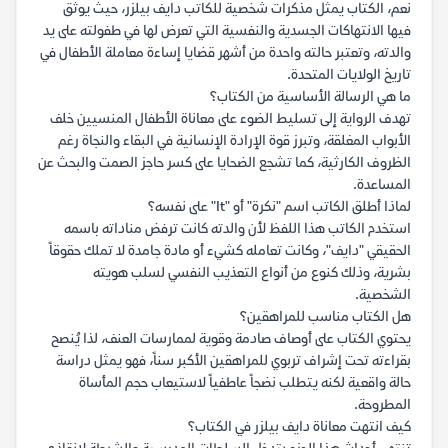
نعم، الكتاب يمثل مذكرات شخصية للكاتب دايف بيلزر، حيث يوثق
فيها الانتهاكات الجسدية والنفسية التي تعرض لها في طفولته على يد
والدته، وتعتبر حالته واحدة من أشهر قضايا إساءة معاملة الأطفال في
تاريخ الولايات المتحدة.
ما هي الرسالة الأساسية من الكتاب؟
تهدف الرواية إلى تسليط الضوء على معاناة الأطفال المنسيين خلف
الأبواب المغلقة، وتبرز قوة الإرادة الإنسانية في البقاء والنجاة رغم
الظروف الكارثية، كما تشجع الضحايا على كسر حاجز الصمت والبحث عن
المساعدة.
لماذا أطلق الكاتب اسم "نكرة" أو "It" على نفسه؟
استخدم الكاتب هذا اللفظ لأن والدته كانت ترفض مناداته باسمه
الحقيقي "دايف"، وكانت تعامله كشيء أو مادة جامدة لا تملك حقوقاً
بشرية، وذلك كنوع من أنواع التعذيب النفسي لسلب هويته
الشخصية.
هل الكتاب مناسب للمراهقين؟
يحتوي الكتاب على أوصاف صادمة وقوية لممارسات العنف، لذا يُنصح
بقراءته تحت إشراف تربوي للمراهقين الأكبر سناً، فهو يمثل دراسة
حالة واقعية لكنه يتطلب نضجاً عاطفياً لاستيعاب حجم المأساة
المطروحة.
كيف انتهت معاناة دايف بيلزر في الكتاب؟