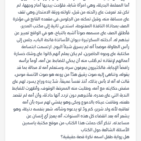
أما المعلمة البديلة، وهي امرأة شابة، فلوّحت بيديها أمام وجهها، لم
تكن قد تعرفت على رائحته من قبل، ناولته ورقة الامتحان وهي تقف
على مسافة منه، وقبل تمكنه من الجلوس في مقعده القابع في مؤخرة
الصف بمحاذاة النافذة المفتوحة، استدعي ثانية إلى مكتب المدير،
فأطلق الصف على مسمعه صوتاً أشبه بالنباح، هو في الواقع تعبير عن
نبذهم له. أدخلته السكرتيرة ديوان الأساتذة فاتحة الباب، جلس إلى
رأس الطاولة موضحاً أنه لم يسرق شيئاً اليوم. ارتسمت ابتسامة
مكتئبة على وجوه الحاضرين، لم يكن يعلم أنهم كانوا على وشك خسارة
أعمالهم لإنقاذه ثم طُلب منه أن يحكي للضابط عن أمه، أومأ برأسه
رافضاً الإجابة، فالكثيرون يعرفون سره، وستعلم أمه لا محالة بما قد
يقوله، وتناهى إليه صوت رقيق هدّأ من روعه هو صوت الآنسة موس،
قالت له أنه لا بأس بذلك، أخذ نفساً عميقاً، شدّ يده وراح يسرد لهم على
مضض حكايته مع أمه، وطلبت منه الممرضة الوقوف، وأظهرت للضابط
الندبة التي على صدره، فأخبرهم دون تردد أنها حادثة، وأن أمه لم تقصد
طعنه، وفاضت عيناه بالدموع وبكى وهو يفشي لهم سره بأن أمه
تعاقبه لأنه ولد شرير، كم ودّ لو يدعوه وشأنه، شعر بنفسه دنيئة، وهو
يشعر أنه بعد انقضاء كل هذه السنوات، أنه يعجز أي إنسان عن
مساعدته. تذكر أنك حملت هذا الكتاب من موقع مكتبة ياسمين
الأسئلة الشائعة حول الكتاب
هل رواية طفل اسمه نكرة قصة حقيقية؟