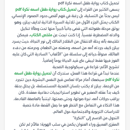
تحميل كتاب رواية طفل اسمه نكرة pdf
يسعى الكثير من القراء إلى
تحميل كتاب رواية طفل اسمه نكرة pdf
ليس بحثاً عن التسلية، بل رغبة في فهم أقصى حدود الصمود الإنساني.
الكتاب يمثل الجزء الأول من ثلاثية السيرة الذاتية لدايف بيلزر، وهو
يوثق مرحلة طفولته التي قضى جانباً كبيراً منها تحت وطأة تنكيل
والدته المضطربة نفسياً. إذا كنت تبحث عن
ملخص الكتاب
، فيمكن
تلخيصه بأنه رحلة الانتقال من الظلام الحالك إلى نور النجاة، حيث يسرد
بيلزر كيف جردته أمه من اسمه، ومنعته من الطعام، وحرمته من دفء
العائلة، محولةً حياته إلى سلسلة من "الألعاب" السادية التي كان عليه
الفوز فيها فقط ليبقى على قيد الحياة يوماً إضافياً.
تشريح الألم: قراءة في سيكولوجية الضحية
عندما تبدأ في قراءة هذا العمل، ستدرك أن
تحميل رواية طفل اسمه
نكرة pdf
سيضعك أمام مرآة تعكس قبح النفس البشرية حين تتجرد
من الرحمة. بيلزر لا يكتب بلسان الضحية المستسلمة، بل يحلل بدقة
كيف بدأ عقله الصغير في تطوير استراتيجيات دفاعية معقدة. كان
يراقب حركات أمه، نبرة صوتها، وحتى صمتها، ليتنبأ بالعاصفة القادمة.
هذا الذكاء في التعامل مع الخطر هو ما جعل القصة مادة خصبة
للدراسات التربوية والاجتماعية حول العالم.
التحول من الاسم إلى "النكرة"
المغزى العميق وراء العنوان يكمن في سلب الهوية؛ فالأم لم تكن