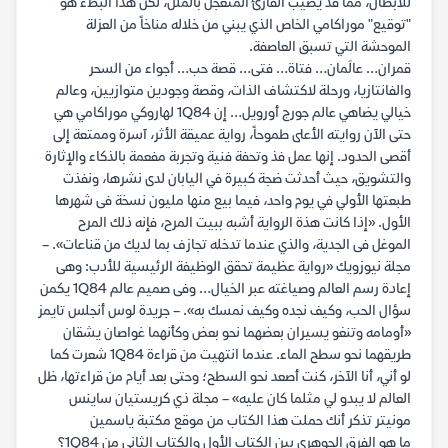
للأبطال، مما قد يصيب القارئ المتعجل بالملل، لكن هذا البطء هو
"توقيع" موراكامي الخاص الذي يبني من خلاله مناخاً من العزلة
الموحشة التي تسبق العاصفة.
قمران… عالَمان… فتاة… فتى… قصة حب… أجواء من السحر
والفانتازيا، ورحلة لاكتشاف الذات، وقصة وجودين متوازيين، وعالم
خيالي يضاهي عالم جورج أورويل… إن 1Q84 لهاروكي موراكامي هي
حتى الآن روايته الأعلى طموحاً، رواية عميقة الأثر، آسرة وممتعة إلى
أقصى الحدود. إنها عمل فذ وتحفة فنية وتجربة مفعمة بالذكاء والإثارة
والتشويق، حيث أحدثت ضجة كبيرة في اليابان لدى نشرها، ونفذت
طبعتها الأولي في يوم واحد، فيما بيع منها مليون نسخة فى شهرها
الأول. «إذا كانت هذة الرواية أشبه ببيت المرح، فإنه ذلك المرح
الموغل فى الجدية، والذي عندما تدخله تجازف بما لديك من قناعات». –
مجلة نيوزويك «رواية عظيمة تحقق الوظيفة الرئيسية للأدب: وهى
إعادة رسم العالم وصياغته عبر الخيال… وفى صميم عالم 1Q84 يكمن
سؤال الحب، وكيف نجده وكيف نمسك به». – جريدة لوس أنجلس تايمز
«أومامه وتنغو يسيران بعضهما نحو بعض وكأنهما غواصان يشقان
طريقهما نحو سطح الماء. عندما انتهيت من قراءة 1Q84 شعرت كما
لو أني، أنا الآخر، كنت أصعد نحو السطح؛ وحتى بعد أيام من قراءتها، ظل
العالم لا يبدو لي مثلما كان عليه» – مجلة ذي كريستيان ساينس
مونيتر تذكر أنك حملت هذا الكتاب من موقع مكتبة ياسمين
ما هو الفرق الجوهري بين الكتاب الأول والكتاب الثاني من 1Q84؟