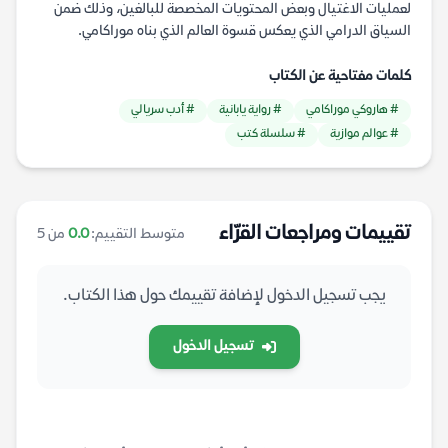
لعمليات الاغتيال وبعض المحتويات المخصصة للبالغين، وذلك ضمن
السياق الدرامي الذي يعكس قسوة العالم الذي بناه موراكامي.
كلمات مفتاحية عن الكتاب
# هاروكي موراكامي
# رواية يابانية
# أدب سريالي
# عوالم موازية
# سلسلة كتب
تقييمات ومراجعات القرّاء
متوسط التقييم:
0.0
من 5
يجب تسجيل الدخول لإضافة تقييمك حول هذا الكتاب.
تسجيل الدخول