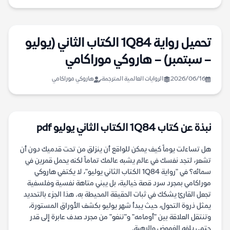
تحميل رواية 1Q84 الكتاب الثاني (يوليو
– سبتمبر) – هاروكي موراكامي
2026/06/16
الروايات العالمية المترجمة
هاروكي موراكامي
نبذة عن كتاب 1Q84 الكتاب الثاني يوليو pdf
هل تساءلت يوماً كيف يمكن للواقع أن ينزلق من تحت قدميك دون أن
تشعر، لتجد نفسك في عالم يشبه عالمك تماماً لكنه يحمل قمرين في
سمائه؟ في "رواية 1Q84 الكتاب الثاني يوليو"، لا يكتفي هاروكي
موراكامي بمجرد سرد قصة خيالية، بل يبني متاهة نفسية وفلسفية
تجعل القارئ يشكك في ثبات الحقيقة المحيطة به. هذا الجزء بالتحديد
يمثل ذروة التحول، حيث يبدأ شهر يوليو بكشف الأوراق المستورة،
وتنتقل العلاقة بين "أومامه" و"تنغو" من مجرد صدف عابرة إلى قدر
حتمي يلفه الغموض والرهبة.