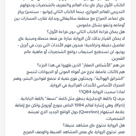
الكتاب الأول يركز على بناء العالم والتعريف بالشخصيات ودخولهم
التدريجي للعالم الموازي، بينما الكتاب الثاني (يوليو - سبتمبر) يركز
على تصاعد الصراع مع منظمة ساكيغاكي وبداية تقارب المسارات بين
أومامه وتنغو بشكل ملموس.
هل يمكن قراءة الكتاب الثاني دون قراءة الأول؟
لا يمكن القيام بذلك، لأن الرواية عبارة عن قصة متصلة ومبنية على
تفاصيل دقيقة وتراكمية؛ فبدون فهم الأحداث التي جرت في أبريل -
يونيو، لن تستطيع استيعاب دوافع الشخصيات أو ماهية عالم
القمرين.
من هم "الأشخاص الصغار" الذين ظهروا في هذا الجزء؟
هم كائنات غامضة تخرج من أفواه الموتى أو الحيوانات لتنسج
"الشرانق الهوائية"، ويمثلون قوى خفية لا تخضع لقوانين البشر، وهم
المحرك الأساسي للأحداث الغرائبية في الرواية.
لماذا سميت الرواية 1Q84؟
حرف Q باللغة الإنجليزية ينطق مثل كلمة "تسعة" باللغة اليابانية
(Kyū)، وهي إشارة لعالم 1984 الخاص بجورج أورويل ولكن مع إضافة
علامة استفهام (Question) حول الواقع الجديد الذي تعيشه
الشخصيات.
هل الرواية تحتوي على مشاهد عنيفة؟
نعم، تحتوي الرواية على بعض المشاهد العنيفة والوصف الصريح