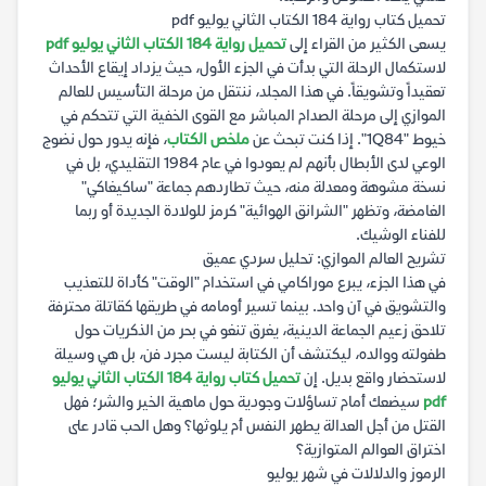
تحميل كتاب رواية 184 الكتاب الثاني يوليو pdf
يسعى الكثير من القراء إلى
تحميل رواية 184 الكتاب الثاني يوليو pdf
لاستكمال الرحلة التي بدأت في الجزء الأول، حيث يزداد إيقاع الأحداث
تعقيداً وتشويقاً. في هذا المجلد، ننتقل من مرحلة التأسيس للعالم
الموازي إلى مرحلة الصدام المباشر مع القوى الخفية التي تتحكم في
خيوط "1Q84". إذا كنت تبحث عن
ملخص الكتاب
، فإنه يدور حول نضوج
الوعي لدى الأبطال بأنهم لم يعودوا في عام 1984 التقليدي، بل في
نسخة مشوهة ومعدلة منه، حيث تطاردهم جماعة "ساكيغاكي"
الغامضة، وتظهر "الشرانق الهوائية" كرمز للولادة الجديدة أو ربما
للفناء الوشيك.
تشريح العالم الموازي: تحليل سردي عميق
في هذا الجزء، يبرع موراكامي في استخدام "الوقت" كأداة للتعذيب
والتشويق في آن واحد. بينما تسير أومامه في طريقها كقاتلة محترفة
تلاحق زعيم الجماعة الدينية، يغرق تنغو في بحر من الذكريات حول
طفولته ووالده، ليكتشف أن الكتابة ليست مجرد فن، بل هي وسيلة
لاستحضار واقع بديل. إن
تحميل كتاب رواية 184 الكتاب الثاني يوليو
pdf
سيضعك أمام تساؤلات وجودية حول ماهية الخير والشر؛ فهل
القتل من أجل العدالة يطهر النفس أم يلوثها؟ وهل الحب قادر على
اختراق العوالم المتوازية؟
الرموز والدلالات في شهر يوليو