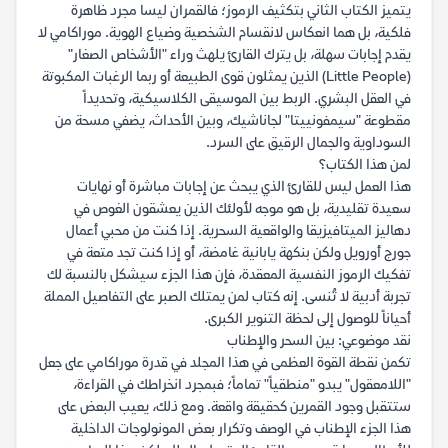
يتميز الكتاب الثاني بتكثيف الرموز؛ فالقمران ليسا مجرد ظاهرة
فلكية، بل هما انعكاس لانقسام الشخصية وضياع الهوية. موراكامي لا
يقدم إجابات سهلة، بل يترك القارئ يلهث وراء "الأشخاص الصغار"
(Little People) الذين يمثلون قوى الطبيعة أو ربما الرغبات المكبوتة
في العقل البشري. الربط بين الموسيقى الكلاسيكية، وتحديداً
مقطوعة "سيمفونييتا" لجاناشيك، وبين الأحداث، يضفي مسحة من
السوداوية والجمال الرقيق على السرد.
لمن هذا الكتاب؟
هذا العمل ليس للقارئ الذي يبحث عن إجابات مباشرة أو نهايات
سعيدة تقليدية، بل هو موجه لأولئك الذين يعشقون الغوص في
دهاليز الميتافيزيقا والواقعية السحرية. إذا كنت من محبي أعمال
جورج أورويل ولكن بنكهة يابانية غامضة، أو إذا كنت تجد متعة في
تفكيك الرموز النفسية المعقدة، فإن هذا الجزء سيشكل بالنسبة لك
تجربة أدبية لا تُنسى. إنه كتاب لمن يمتلك الصبر على التفاصيل المملة
أحياناً للوصول إلى لحظة التنوير الكبرى.
نقد موضوعي: بين السحر والإطناب
تكمن نقطة القوة العظمى في هذا المجلد في قدرة موراكامي على جعل
"اللامعقول" يبدو "منطقياً" تماماً؛ فبمجرد انخراطك في القراءة،
ستتقبل وجود القمرين كحقيقة واقعة. ومع ذلك، يعيب البعض على
هذا الجزء الإطناب في الوصف وتكرار بعض المونولوجات الداخلية