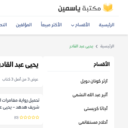
الرئيسية
الأقسام
الأكثر مبيعاً
المؤلفين
التص
الرئيسية
يحيى عبد القادر
يحيى عبد القادر
الأقسام
عرض 3 من أصل 3 كتاب
آرثر كونان دويل
أثير عبد الله النشمى
تحميل رواية مغامرات 
شريف هدهد – يحيى عبد
أجاثا كريستى
(0)
أحلام مستغانمى