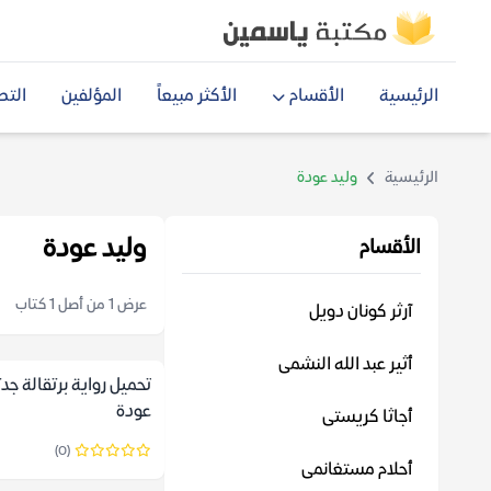
الرئيسية
الأقسام
الأكثر مبيعاً
المؤلفين
التص
الرئيسية
وليد عودة
وليد عودة
الأقسام
عرض 1 من أصل 1 كتاب
آرثر كونان دويل
أثير عبد الله النشمى
تحميل رواية برتقالة جدت
عودة
أجاثا كريستى
(0)
أحلام مستغانمى