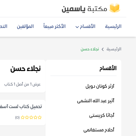
الرئيسية
الأقسام
الأكثر مبيعاً
المؤلفين
التص
الرئيسية
نجلاء حسن
نجلاء حسن
الأقسام
عرض 1 من أصل 1 كتاب
آرثر كونان دويل
أثير عبد الله النشمى
تحميل كتاب لست آسفة df
أجاثا كريستى
(0)
أحلام مستغانمى