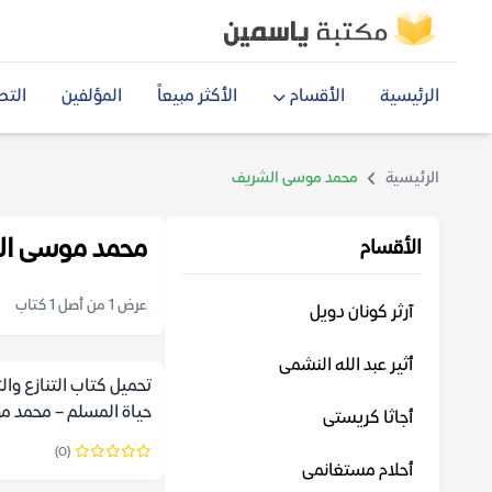
الرئيسية
الأقسام
الأكثر مبيعاً
المؤلفين
التص
الرئيسية
محمد موسى الشريف
محمد موسى ا
الأقسام
عرض 1 من أصل 1 كتاب
آرثر كونان دويل
أثير عبد الله النشمى
تحميل كتاب التنازع وال
حياة المسلم – محمد 
أجاثا كريستى
الشريف
(0)
أحلام مستغانمى