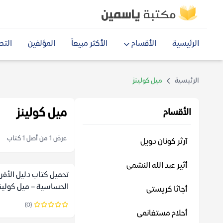
الرئيسية
الأقسام
الأكثر مبيعاً
المؤلفين
التص
الرئيسية
ميل كولينز
ميل كولينز
الأقسام
عرض 1 من أصل 1 كتاب
آرثر كونان دويل
أثير عبد الله النشمى
تحميل كتاب دليل الأفر
الحساسية – ميل كولين
أجاثا كريستى
(0)
أحلام مستغانمى