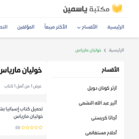
الرئيسية
الأقسام
الأكثر مبيعاً
المؤلفين
التص
الرئيسية
خوليان مارياس
خوليان مارياس
الأقسام
عرض 1 من أصل 1 كتاب
آرثر كونان دويل
أثير عبد الله النشمى
تحميل كتاب إسبانيا بش
خوليان مارياس
أجاثا كريستى
(0)
أحلام مستغانمى