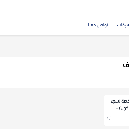
نيفات
تواصل معنا
ف
(قصة نشوء
لكون) –