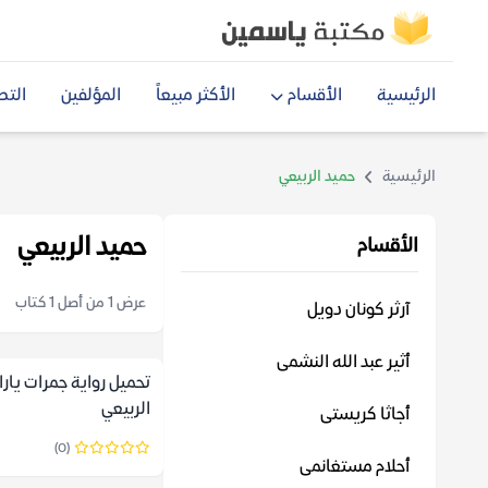
الرئيسية
الأقسام
الأكثر مبيعاً
المؤلفين
التص
الرئيسية
حميد الربيعي
حميد الربيعي
الأقسام
عرض 1 من أصل 1 كتاب
آرثر كونان دويل
أثير عبد الله النشمى
تحميل رواية جمرات يارا
الربيعي
أجاثا كريستى
(0)
أحلام مستغانمى