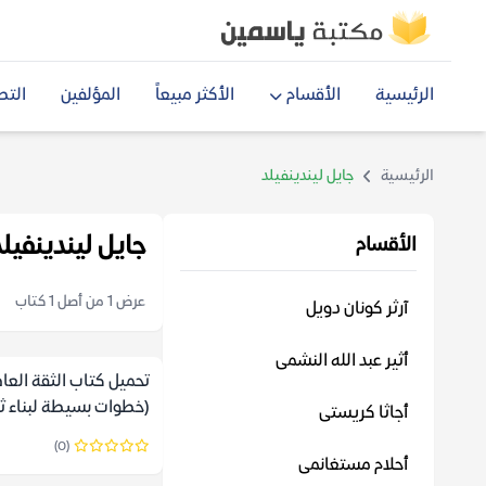
الرئيسية
الأقسام
الأكثر مبيعاً
المؤلفين
التص
الرئيسية
جايل ليندينفيلد
جايل ليندينفيلد
الأقسام
عرض 1 من أصل 1 كتاب
آرثر كونان دويل
أثير عبد الله النشمى
تحميل كتاب الثقة العا
(خطوات بسيطة لبناء ثق
أجاثا كريستى
ليندينفيلد
(0)
أحلام مستغانمى