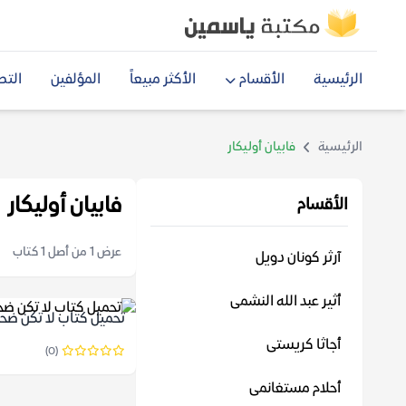
الرئيسية
الأقسام
الأكثر مبيعاً
المؤلفين
التص
الرئيسية
فابيان أوليكار
فابيان أوليكار
الأقسام
عرض 1 من أصل 1 كتاب
آرثر كونان دويل
أثير عبد الله النشمى
تحميل كتاب لا تكن ضحية ل
أجاثا كريستى
(0)
أحلام مستغانمى