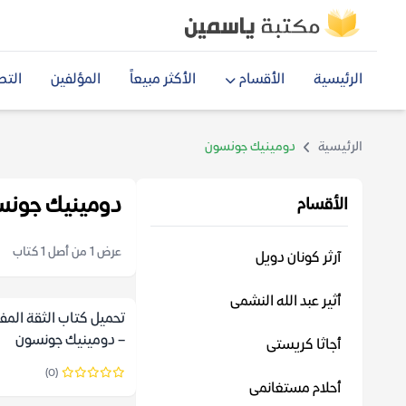
الرئيسية
الأقسام
الأكثر مبيعاً
المؤلفين
التص
الرئيسية
دومينيك جونسون
دومينيك جونس
الأقسام
عرض 1 من أصل 1 كتاب
آرثر كونان دويل
أثير عبد الله النشمى
تحميل كتاب الثقة المف
– دومينيك جونسون
أجاثا كريستى
(0)
أحلام مستغانمى