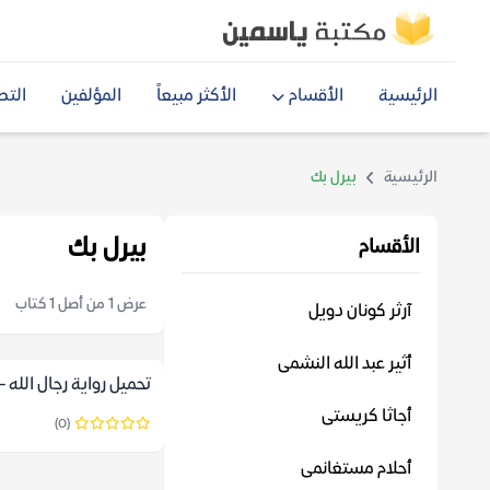
الرئيسية
الأقسام
الأكثر مبيعاً
المؤلفين
التص
الرئيسية
بيرل بك
بيرل بك
الأقسام
عرض 1 من أصل 1 كتاب
آرثر كونان دويل
أثير عبد الله النشمى
تحميل رواية رجال الله –
أجاثا كريستى
(0)
أحلام مستغانمى