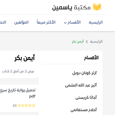
الرئيسية
الأقسام
الأكثر مبيعاً
المؤلفين
التص
الرئيسية
أيمن بكر
أيمن بكر
الأقسام
عرض 2 من أصل 2 كتاب
آرثر كونان دويل
أثير عبد الله النشمى
تحميل رواية تاريخ سري 
pdf
أجاثا كريستى
(0)
أحلام مستغانمى