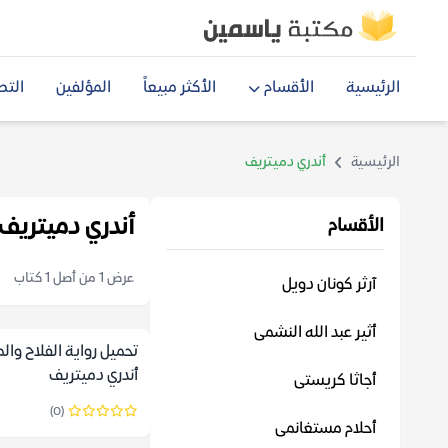
الرئيسية
الأقسام
الأكثر مبيعاً
المؤلفين
التص
الرئيسية
أندري دميتريف
أندري دميتريف
الأقسام
عرض 1 من أصل 1 كتاب
آرثر كونان دويل
أثير عبد الله النشمى
تحميل رواية الفلاح وال
أندري دميتريف
أجاثا كريستى
(0)
أحلام مستغانمى