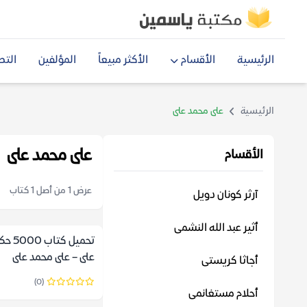
الرئيسية
الأقسام
الأكثر مبيعاً
المؤلفين
التص
الرئيسية
على محمد على
على محمد على
الأقسام
عرض 1 من أصل 1 كتاب
آرثر كونان دويل
أثير عبد الله النشمى
تحميل ك
على – على محمد على
أجاثا كريستى
(0)
أحلام مستغانمى