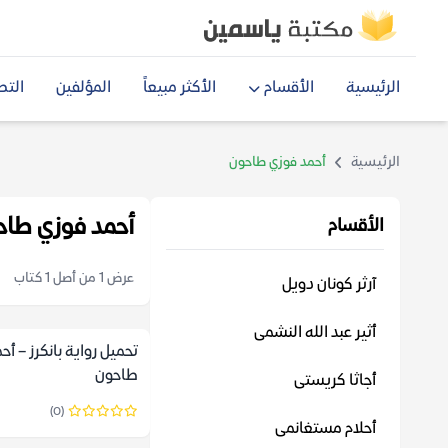
الرئيسية
الأقسام
الأكثر مبيعاً
المؤلفين
التص
الرئيسية
أحمد فوزي طاحون
أحمد فوزي طاح
الأقسام
عرض 1 من أصل 1 كتاب
آرثر كونان دويل
أثير عبد الله النشمى
تحميل رواية بانكرز – أح
طاحون
أجاثا كريستى
(0)
أحلام مستغانمى